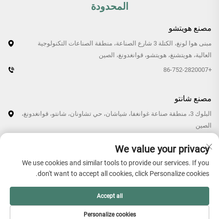
المحدودة
مصنع هويتشو
مبنى هوا لونغ، الكتلة 3 شارع الصناعة، منطقة الصناعات التكنولوجية
العالية، هويتشنغ، هويتشو، قوانغدونغ، الصين
+86-752-2820007
مصنع شانتو
البلوك 3، منطقة صناعة غوانغفا، شياشان، حي تشاونان، شانتو، قوانغدونغ،
الصين
+86-0754-87766007/87769007
We value your privacy
We use cookies and similar tools to provide our services. If you
don't want to accept all cookies, click Personalize cookies.
حقوق الطبع والنشر © 2026 شركة قوانغدونغ هولون للتقنية البلاستيكية
Accept all
المحدودة. جميع الحقوق محفوظة. -
سياسة الخصوصية
Personalize cookies