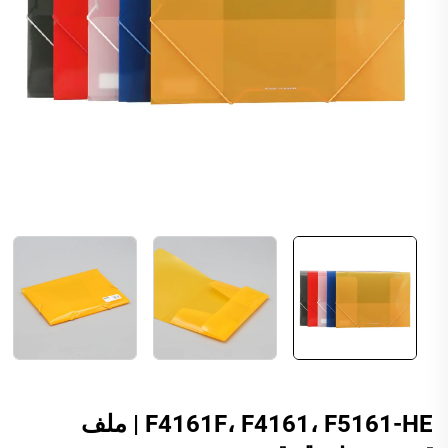
F4161F، F4161، F5161-HE | ملف