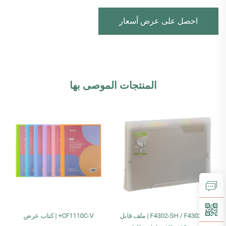
احصل على عرض أسعار
المنتجات الموصى بها
CF1110C-V+ | كتاب عرض
EH303A-5-100-MT، EH303A-6-100-