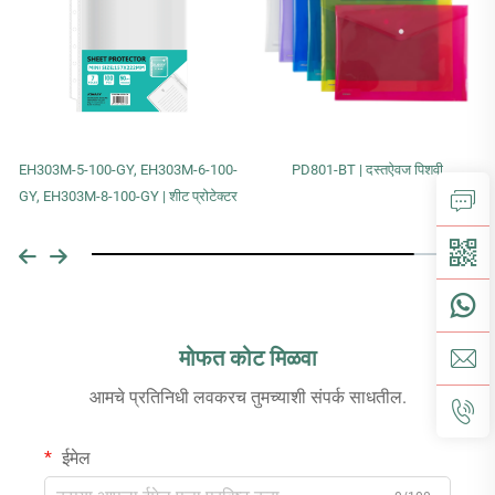
EH303M-5-100-GY, EH303M-6-100-
PD801-BT | दस्तऐवज पिशवी
GY, EH303M-8-100-GY | शीट प्रोटेक्टर
मोफत कोट मिळवा
आमचे प्रतिनिधी लवकरच तुमच्याशी संपर्क साधतील.
ईमेल