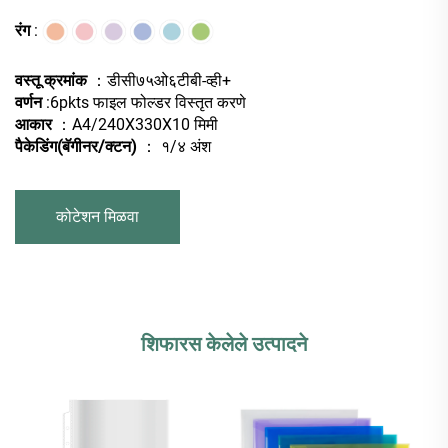
रंग
:
वस्तू क्रमांक
：डीसी७५ओ६टीबी-व्ही+
वर्णन
:6pkts फाइल फोल्डर विस्तृत करणे
आकार
：A4/240X330X10 मिमी
पैकेडिंग(बॅगीनर/क्टन)
： १/४ अंश
कोटेशन मिळवा
शिफारस केलेले उत्पादने