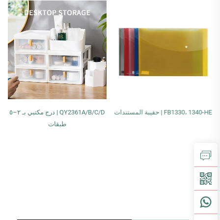
FB1330، 1340-HE | حقيبة المستندات
QY2361A/B/C/D | درج مكتبي بـ ٢–٥
طبقات