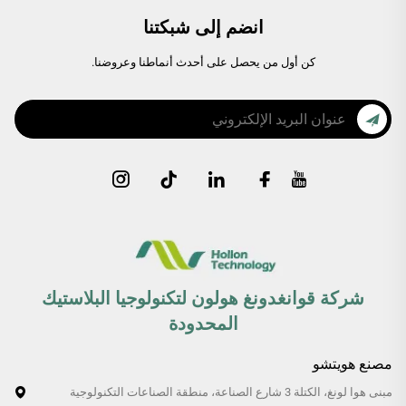
انضم إلى شبكتنا
كن أول من يحصل على أحدث أنماطنا وعروضنا.
شركة قوانغدونغ هولون لتكنولوجيا البلاستيك
المحدودة
مصنع هويتشو
مبنى هوا لونغ، الكتلة 3 شارع الصناعة، منطقة الصناعات التكنولوجية