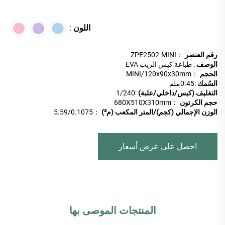
اللون
:
رقم العنصر
：ZPE2502-MINI
الوصف
: طباعة كيس الزيب EVA
الحجم
：MINI/120x90x30mm
السُمك
:0.45ملم
التغليف (كيس/داخلي/علبة)
:
1/240
حجم الكرتون
：680X510X310mm
الوزن الإجمالي (كجم)/المتر المكعب (م³)
：5.59/0.1075
احصل على عرض أسعار
المنتجات الموصى بها