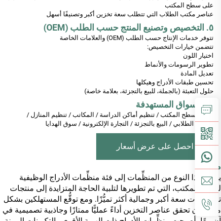
على سطح المكتب
عناصر مكتب الطلاب التي تتطلب سعة تخزين أكبر وتصنيفًا أسهل
٥. التخصيص وتصنيع المنتج حسب الطلب (OEM)
تتوفر خدمات الإنتاج حسب الطلب (OEM) والعلامات الخاصة
تتضمن خيارات التخصيص:
اختيار اللون
تطوير الرسومات والأنماط
تعديل المادة
تحسين طبقات الأدراج وهيكلها
حلول التعبئة (بالجملة، للبيع بالتجزئة، بعلامة خاصة)
٦. الأسواق المستهدفة
تنظيم سطح المكتب / تنظيم أماكن الدراسة / المكاتب / تنظيم المنازل /
السوق الطلابي / البيع بالتجزئة / التجارة الإلكترونية / سوق الهدايا
احصل على عرض أسعار
مقدمة
ينتمي هذا النوع من المنظِّمات إلى فئة منظِّمات الأدراج الوظيفية
لسطح المكتب، التي تم تطويرها لتلبية الحاجة المتزايدة إلى منتجات
تنظيم ذات سعة أكبر وجمالية أكثر تميُّزًا. ومع توقُّع المستهلكين بشكل
متزايد أن تحقق عناصر التخزين أداءً عمليًّا ممتازًا وجاذبية تصميمية في
آنٍ معًا، أصبحت منظِّمات الأدراج ذات الهوية الأقوى والتكوينات المرنة