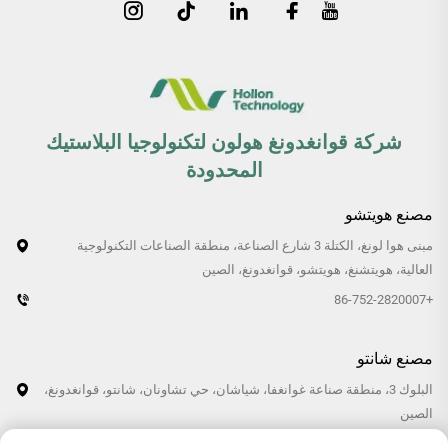
شركة قوانغدونغ هولون لتكنولوجيا البلاستيك
المحدودة
مصنع هويتشو
مبنى هوا لونغ، الكتلة 3 شارع الصناعة، منطقة الصناعات التكنولوجية
العالية، هويتشنغ، هويتشو، قوانغدونغ، الصين
+86-752-2820007
مصنع شانتو
البلوك 3، منطقة صناعة غوانغفا، شياشان، حي تشاونان، شانتو، قوانغدونغ،
الصين
+86-0754-87766007/87769007