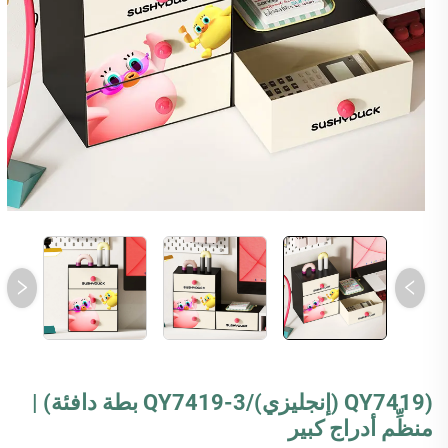
(QY7419 (إنجليزي)‏/QY7419-3 بطة دافئة) |
منظِّم أدراج كبير