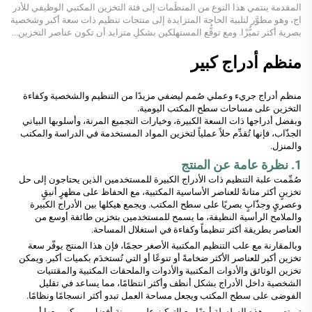
المقدمة ينتمي هذا النوع من المنظِّمات إلى فئة التخزين المكتبي الوظيفي للأدر
اج، وهو مطوَّر لتلبية الحاجة المتزايدة إلى منتجات تنظيم ذات سعة أكبر وشخصية
بصرية أكثر تميُّزًا. ومع توقُّع المستهلكين بشكلٍ متزايد أن تكون عناصر التخزين...
منظم أدراج كبير
منظم أدراج جريء وعملي صُمم ليضفي مزيدًا من التنظيم والشخصية وكفاءة
التخزين على مساحات سطح المكتب اليومية.
وبفضل أدراجها ذات السعة الكبيرة، وخيارات التجميع المرنة، وأسلوبها البياني
الجذّاب، فإنها تُقدِّم حلاً عملياً لتخزين المواد المستخدمة في الدراسة والمكتب
والمنزل.
1. نظرة عامة عن المنتج
صُمِّمت علبة التنظيم ذات الأدراج الكبيرة للمستخدمين الذين يحتاجون إلى حل
تخزينٍ أكثر متانةً للعناصر الأساسية المكتبية، مع الحفاظ على مظهرٍ أنيقٍ
وعصريٍ وجذّابٍ بصريًا على سطح المكتب. ويجمع هيكلها بين الأدراج الكبيرة
والملامح الرأسية النظيفة، ما يسمح للمستخدمين بتخزين طائفة أوسع من
العناصر بطريقة أكثر تنظيماً وكفاءة في استغلال المساحة.
وبالمقارنة مع علب التنظيم المكتبية الأصغر حجمًا، فإن هذا المنتج يوفّر سعة
تخزين أكبر للعناصر الأكثر ضخامةً أو تنوعًا أو التي تُستخدَم بكميات أكبر. ويمكن
تخزين الوثائق والأدوات المكتبية والأدوات والملحقات المكتبية والمقتنيات
الشخصية داخل الأدراج بشكل أنظف وأكثر انتظامًا، مما يساعد في تقليل
الفوضى على سطح المكتب ويجعل مساحة العمل تبدو أكثر انسجامًا ونظامًا.
تم تصميم هذه السلسلة أيضًا مع التركيز على مرونةٍ أفضل. ويمكن بيعها أو