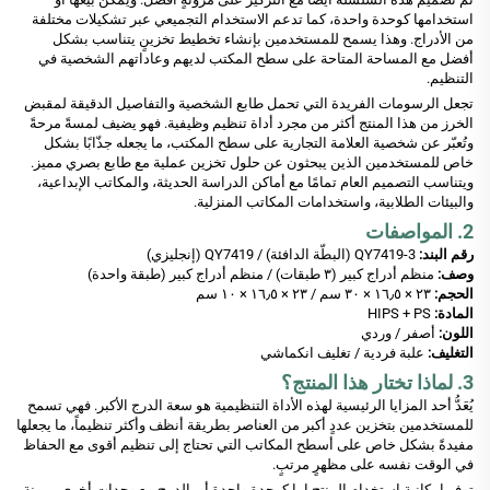
استخدامها كوحدة واحدة، كما تدعم الاستخدام التجميعي عبر تشكيلات مختلفة
من الأدراج. وهذا يسمح للمستخدمين بإنشاء تخطيط تخزينٍ يتناسب بشكل
أفضل مع المساحة المتاحة على سطح المكتب لديهم وعاداتهم الشخصية في
التنظيم.
تجعل الرسومات الفريدة التي تحمل طابع الشخصية والتفاصيل الدقيقة لمقبض
الخرز من هذا المنتج أكثر من مجرد أداة تنظيم وظيفية. فهو يضيف لمسةً مرحةً
وتُعبّر عن شخصية العلامة التجارية على سطح المكتب، ما يجعله جذّابًا بشكل
خاص للمستخدمين الذين يبحثون عن حلول تخزين عملية مع طابع بصري مميز.
ويتناسب التصميم العام تمامًا مع أماكن الدراسة الحديثة، والمكاتب الإبداعية،
والبيئات الطلابية، واستخدامات المكاتب المنزلية.
2. المواصفات
رقم البند:
QY7419-3 (البطّة الدافئة) / QY7419 (إنجليزي)
وصف:
منظم أدراج كبير (٣ طبقات) / منظم أدراج كبير (طبقة واحدة)
الحجم:
٢٣ × ١٦٫٥ × ٣٠ سم / ٢٣ × ١٦٫٥ × ١٠ سم
المادة:
HIPS + PS
اللون:
أصفر / وردي
التغليف:
علبة فردية / تغليف انكماشي
3. لماذا تختار هذا المنتج؟
يُعَدُّ أحد المزايا الرئيسية لهذه الأداة التنظيمية هو سعة الدرج الأكبر. فهي تسمح
للمستخدمين بتخزين عددٍ أكبر من العناصر بطريقة أنظف وأكثر تنظيماً، ما يجعلها
مفيدةً بشكل خاص على أسطح المكاتب التي تحتاج إلى تنظيم أقوى مع الحفاظ
في الوقت نفسه على مظهرٍ مرتبٍ.
توفر إمكانية استخدام المنتج إما كوحدة واحدة أو بالدمج مع وحدات أخرى مرونة