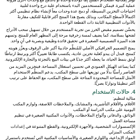
عملية كبيرة. فيمكن للمستخدمين البدء باستخدام علبة درج واحدة لتلبية
احتياجات التخزين البسيطة، أو دمج عدة وحدات معاً لإنشاء نظام تنظيمي أكثر
اكتمالاً لأسطح المكاتب. وبذلك يصبح هذا المنتج أكثر قابليةً للتكيف مقارنةً
بالأدوات التنظيمية الثابتة ذات القطعة الواحدة.
يحسِّن تصميم مقبض الخرز من تجربة المستخدم من خلال تسهيل سحب الأدراج
لفتحها بسلاسة، كما يضيف لمسة زخرفية مرحة إلى المظهر العام للمنتج. وتسهم
هذه الميزة التصميمية الصغيرة في تحقيق فائدة وظيفية وبصرية في آنٍ واحد.
يمنح التصميم الجرافيكي الأصلي للمُنظِّم جاذبيةً أكبر على الرفوف ويعزِّز هويته
كمنتج. فبدل أن يبدو كعلبة تخزين عادية، يكتسب طابعًا تعبيريًّا أكثر ويرتبط ارتباطًا
أوثق بنمط الحياة، ما يجعله أكثر جذبًا في بيئات البيع بالتجزئة والتجارة الإلكترونية.
كما يساعد الهيكل العمودي في تحسين استغلال المساحة. فبتخزين المزيد من
العناصر رأسيًّا بدلًا من توزيعها على سطح المكتب، يدعم المنظِّم الاستخدام
الأمثل للمساحة المحدودة المتاحة على سطح المكتب، مع الحفاظ على ترتيب
أكثر تنظيمًا وتوازنًا بصريًّا.
4. حالات الاستخدام
مثالية لتنظيم:
الأقلام، والأقلام التأشيرية، والمشابك، والملاحظات اللاصقة، ولوازم المكتب
اليومية على مكتب الدراسة أو المكتب
الوثائق، والدفاتر، وألواح الملاحظات، والأدوات المكتبية الصغيرة في تنظيم
مساحة العمل
الإكسسوارات الشخصية، والأجهزة الإلكترونية، والقطع المتنوعة في إعدادات
المكتب المنزلي
المواد الإبداعية، واللوازم الصغيرة، والأساسيات المكتبية التي تُستخدم باستمرار