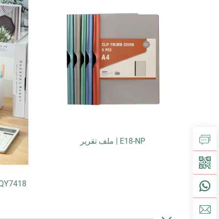
FM06-1 | ملف تدريجي 
QY7418 | علبة مناديل متعددة الوظائف