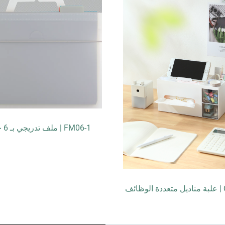
بـ 6 جيوب
حزمة / زر