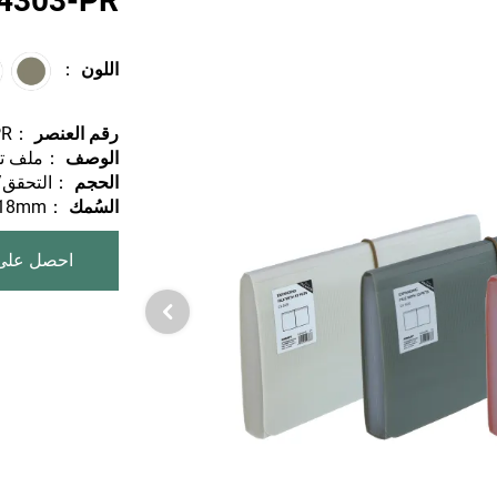
F4303-PR | ملف قابل للت
اللون
：
رقم العنصر
：F43O3-PR
الوصف
：ملف توسع 
الحجم
：التحقق/260X138X25 م
السُمك
：0.6mm+0.18mm
احصل على