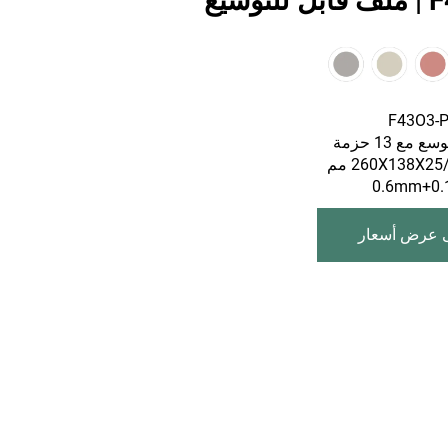
وسيع
مع 13 حزمة
م
 عرض أسعار