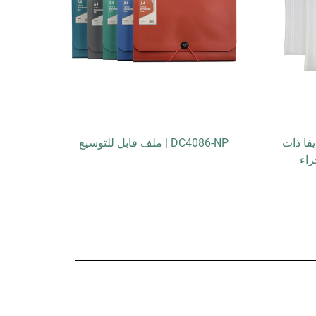
إيفا ذات
DC4086-NP | ملف قابل للتوسيع
DC7505-NP