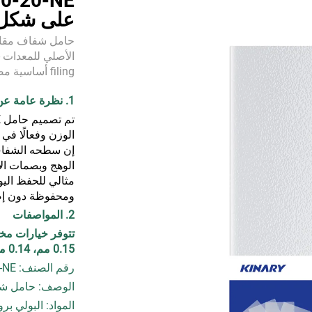
على شكل 
الأصلي للمعدات 
filing أساس
1. نظرة عامة عن المنتج
ة...
الوزن وفعالًا في
إن سطحه الشفاف 
الوهج وبصمات الأ
مثالي للحفظ الي
ومحفوظة دون إض
2. المواصفات
0.15 مم، 0.14 مم، 0.12 مم، 0.10 مم
رقم الصنف: E310-20-NE
الوصف: حامل ش
المواد: البولي بروبي