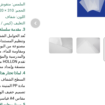
الملمس: منقوش
الحجم: A4 / 220 × 310 مم
اللون: شفاف
التغليف (كيس / كرتون):
3. مقدمة سلسلة الحوامل الشفافة
وتنظيم المستندات
مصنوعة من البولي
ومقاومة للماء، مم
والمدرسية والمؤ
متسقة وإمداد مست
4. لماذا تختار هذا المنتج
السطح الشفاف ي
مادة PP المتينة مرنة ومقاومة للتمزق ومضادة للماء
تصميم خفيف الوز
مقاس A4 قياسي يناسب التقارير، والمنشورات، ومستندات المكتب
5. سيناريوهات الاستخدام