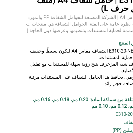
E310-20-NE | حامل شفاف A4 (ملف
حرف L)
حامل شفاف مقاس A4 | الشركة المصنعة للحوامل الشفافة PP والمورد
- نظرة عامة على الفئة: الحوامل الشفافة هي منتجات ت
ية مصممة لحماية المستندات وتنظيمها وعرضها دون الحاجة إ
لى ثقب أو تجميع. توفر HOLLON مجموعة كاملة من حوامل A4 الشفاف
تم تصميم حامل E310-20-NE الشفاف مقاس A4 ليكون بسيطًا وخفيف
 حماية المستندات.
شبه المزخرف يتيح رؤية سهلة للمستندات مع تقليل
صابع.
ومي، يحافظ هذا الحامل الشفاف على المستندات مرتبة
افة حجم زائد.
تتوفر خيارات مختلفة من سماكة المادة: 0.20 مم، 0.18 مم، 0.16 مم،
فاف
لين (PP)