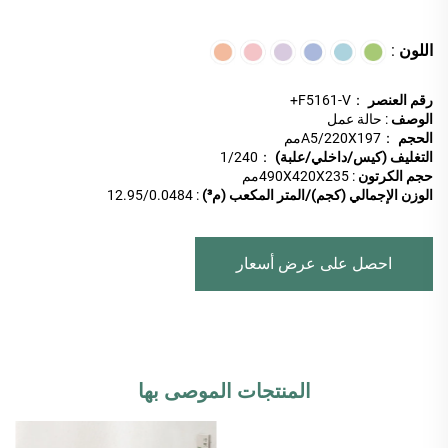
اللون
:
رقم العنصر
：F5161-V+
الوصف
: حالة عمل
الحجم
：A5/220X197مم
التغليف (كيس/داخلي/علبة)
：
1/240
حجم الكرتون
: 490X420X235مم
الوزن الإجمالي (كجم)/المتر المكعب (م³)
: 12.95/0.0484
احصل على عرض أسعار
المنتجات الموصى بها