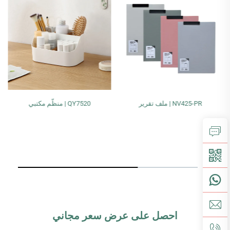
NV425-PR | ملف تقرير
QY7520 | منظّم مكتبي
احصل على عرض سعر مجاني