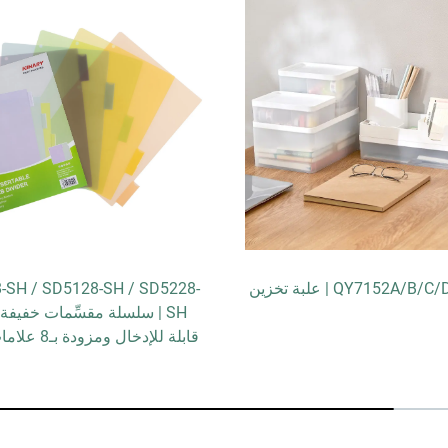
QY7152A/ | علبة تخزين
-SH / SD5128-SH / SD5228-
SH | سلسلة مقسِّمات خفيفة
قابلة للإدخال ومزودة بـ8 علامات تبويب