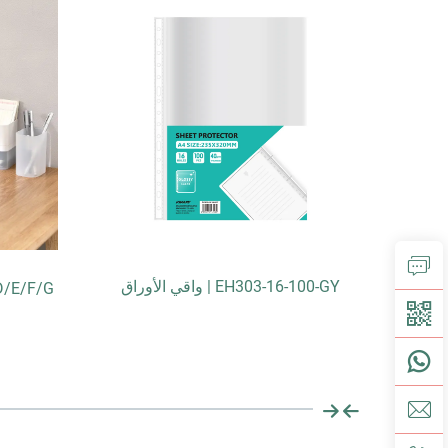
EH303-16-100-GY | واقي الأوراق
B/C/D/E/F/G