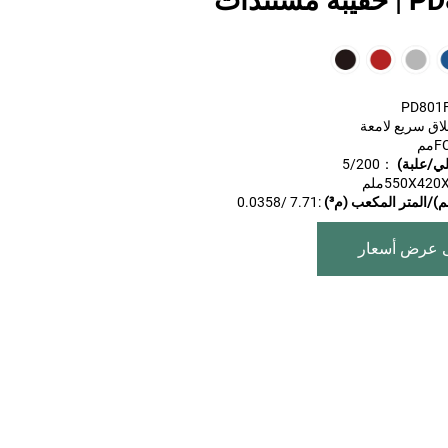
ستندات
لاق سريع لامعة
لي/علبة)
：5/200
)/المتر المكعب (م³)
:7.71 /0.0358
 عرض أسعار