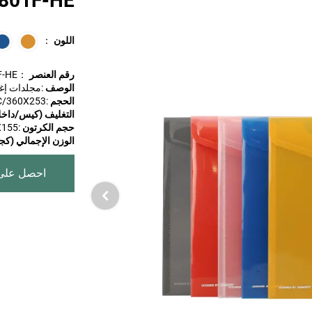
PD801F-HE | حقيبة م
اللون
：
رقم العنصر
：PD801F-HE
الوصف
:مجلدات إغ
الحجم
:FC/360X253مم
التغليف (كيس/داخ
حجم الكرتون
:550X420X155ملم
الوزن الإجمالي (كجم
احصل على