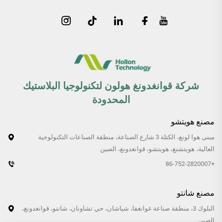
شركة قوانغدونغ هولون لتكنولوجيا البلاستيك
المحدودة
مصنع هويتشو
مبنى هوا لونغ، الكتلة 3 شارع الصناعة، منطقة الصناعات التكنولوجية
العالية، هويتشنغ، هويتشو، قوانغدونغ، الصين
+86-752-2820007
مصنع شانتو
البلوك 3، منطقة صناعة غوانغفا، شياشان، حي تشاونان، شانتو، قوانغدونغ،
الصين