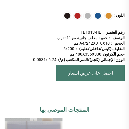
اللون
:
رقم العنصر
：FB1013-HE
الوصف
：حقيبة مغلف جانبية مع 11 ثقوب
الحجم
：A4/242X310X10 مم
التغليف (كيس/داخلي/علبة)
：5/200
حجم الكرتون
:480X335X330 مم
الوزن الإجمالي (كجم)/المتر المكعب (م³)
:6.74 /0.0531
احصل على عرض أسعار
المنتجات الموصى بها