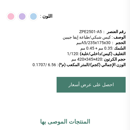
اللون
:
رقم العنصر
：ZPE2501-A5
الوصف
: كيس شبكي/طباعة إيفا جيبين
الحجم
：A5/235x175x30مم
السُمك
:0.35 مم + 0.45 مم
التغليف (كيس/داخلي/علبة)
:
1/120
حجم الكرتون
:420×345×420 مم
الوزن الإجمالي (كجم)/المتر المكعب (م³)
: 6.56 /0.1707
احصل على عرض أسعار
المنتجات الموصى بها