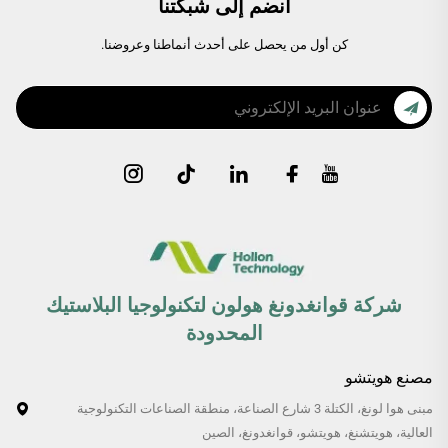
انضم إلى شبكتنا
كن أول من يحصل على أحدث أنماطنا وعروضنا.
شركة قوانغدونغ هولون لتكنولوجيا البلاستيك
المحدودة
مصنع هويتشو
مبنى هوا لونغ، الكتلة 3 شارع الصناعة، منطقة الصناعات التكنولوجية
العالية، هويتشنغ، هويتشو، قوانغدونغ، الصين